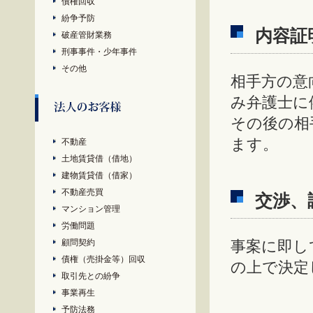
債権回収
紛争予防
内容証
破産管財業務
刑事事件・少年事件
その他
相手方の意
み弁護士に
その後の相
ます。
不動産
土地賃貸借（借地）
建物賃貸借（借家）
不動産売買
交渉、
マンション管理
労働問題
顧問契約
事案に即し
債権（売掛金等）回収
の上で決定
取引先との紛争
事業再生
予防法務