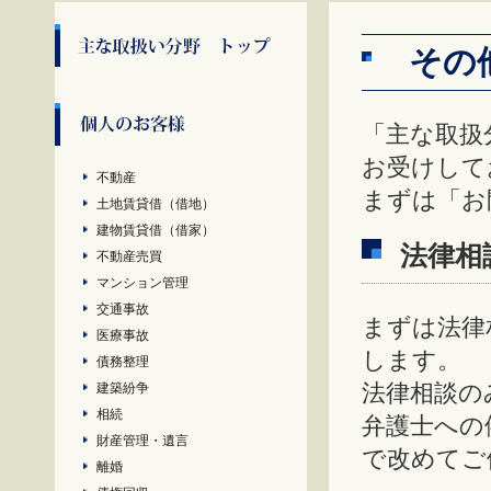
その
「主な取扱
お受けして
不動産
まずは「お
土地賃貸借（借地）
建物賃貸借（借家）
法律相
不動産売買
マンション管理
交通事故
まずは法律
医療事故
します。
債務整理
建築紛争
法律相談の
相続
弁護士への
財産管理・遺言
で改めてご
離婚