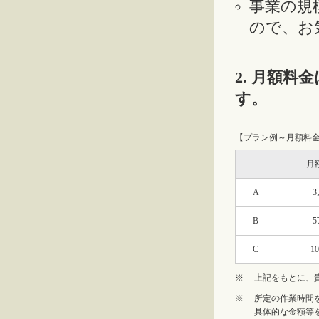
事業の規
ので、お
2. 月額
す。
【プラン例～月額料
月
A
B
C
1
※
上記をもとに、
※
所定の作業時間
具体的な金額等