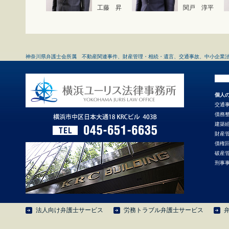
工藤 昇
関戸 淳平
神奈川県弁護士会所属 不動産関連事件、財産管理・相続・遺言、交通事故、中小企業
個人
交通
債務
建築
財産
債権
破産
刑事
法人向け弁護士サービス
労務トラブル弁護士サービス
弁