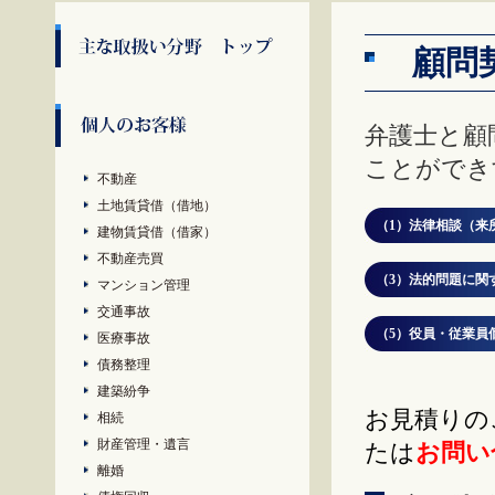
顧問
弁護士と顧
ことができ
不動産
土地賃貸借（借地）
（1）法律相談（来
建物賃貸借（借家）
不動産売買
（3）法的問題に関
マンション管理
交通事故
（5）役員・従業員
医療事故
債務整理
建築紛争
お見積りの
相続
財産管理・遺言
たは
お問い
離婚