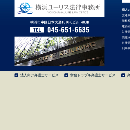
個人
交通
債務
建築
財産
債権
破産
刑事
法人向け弁護士サービス
労務トラブル弁護士サービス
弁